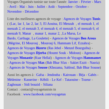
Voyages Organisés tunisie sur toute l'année:
Janvier
-
Février
-
Mars
-
Avril
-
Mai
-
Juin
-
Juillet
-
Août
-
Septembre
-
Octobre
-
Novembre
-
Décembre
Liste des meilleures agences de voyage :
Agences de Voyages
Tunis
( (
Lac
,
lac 1
,
lac 2
,
lac 3
,
El Aouina
,
El Menzah
,
el menzah 1
,
el
menzah 2
,
el menzah 3
,
el menzah 4
,
el menzah 5
,
el menzah 6
,
el
menzah 9
,
Manar
,
manar 1
,
manar 2
, ,
La Marsa
,
Le
Bardo
,
Carthage
,
La Goulette
) -
Agences de Voyages
Ben Arous
(
Mégrine
,
El Mourouj
,
Mourouj 6
,
Hammam Lif
,
Ezzahra
) -
Agences de Voyages
Bizerte
(
Ras Jebel
-
Menzel Bourguiba
) -
Agences de Voyages
Djerba
(
Houmt Souk
-
Midoun
) -
Agences de
Voyages
Monastir
(
Ksar Hellal
) -
Agences de Voyages
Hammamet
-
Agences de Voyages
Sfax
(
Bab Bhar Sfax
-
Sakiet Ezzit
-
Nasria
)
-
Agences de Voyages
Sousse
(
Khezama
,
Sahloul
,
Bab Bhar Sousse
)
Aussi les agences à :
Gafsa
-
Jendouba
-
Kairouan
-
Béja
-
Gabès
-
Médenine
-
Kasserine
-
Kébili
-
Le Kef
-
Tataouine
-
Tozeur
-
Zaghouan
-
Sidi bouzid
-
Siliana
Contact : contact@voyagetunisie.tn
Facebook :
www.facebook.com/voyagetun