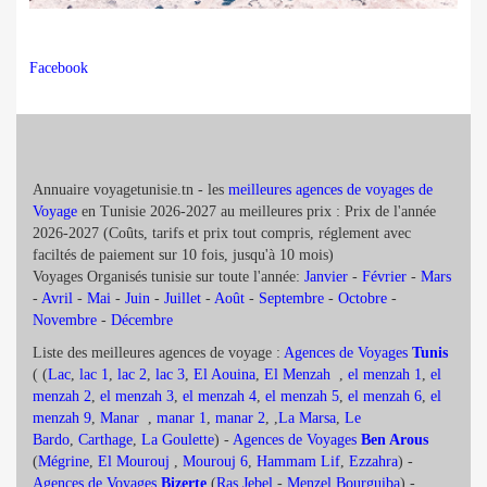
Facebook
Annuaire voyagetunisie.tn - les
meilleures agences de voyages de
Voyage
en Tunisie 2026-2027 au meilleures prix : Prix de l'année
2026-2027 (Coûts, tarifs et prix tout compris, réglement avec
faciltés de paiement sur 10 fois, jusqu'à 10 mois)
Voyages Organisés tunisie sur toute l'année:
Janvier
-
Février
-
Mars
-
Avril
-
Mai
-
Juin
-
Juillet
-
Août
-
Septembre
-
Octobre
-
Novembre
-
Décembre
Liste des meilleures agences de voyage :
Agences de Voyages
Tunis
( (
Lac
,
lac 1
,
lac 2
,
lac 3
,
El Aouina
,
El Menzah
,
el menzah 1
,
el
menzah 2
,
el menzah 3
,
el menzah 4
,
el menzah 5
,
el menzah 6
,
el
menzah 9
,
Manar
,
manar 1
,
manar 2
, ,
La Marsa
,
Le
Bardo
,
Carthage
,
La Goulette
) -
Agences de Voyages
Ben Arous
(
Mégrine
,
El Mourouj
,
Mourouj 6
,
Hammam Lif
,
Ezzahra
) -
Agences de Voyages
Bizerte
(
Ras Jebel
-
Menzel Bourguiba
) -