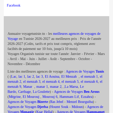
Facebook
Annuaire voyagetunisie.tn - les
meilleures agences de voyages de
Voyage
en Tunisie 2026-2027 au meilleures prix : Prix de l'année
2026-2027 (Coûts, tarifs et prix tout compris, réglement avec
faciltés de paiement sur 10 fois, jusqu'à 10 mois)
Voyages Organisés tunisie sur toute l'année: Janvier - Février - Mars
- Avril - Mai - Juin - Juillet - Août - Septembre - Octobre -
Novembre - Décembre
Liste des meilleures agences de voyage :
Agences de Voyages
Tunis
( (
Lac
,
lac 1
,
lac 2
,
lac 3
,
El Aouina
,
El Menzah
,
el menzah 1
,
el
menzah 2
,
el menzah 3
,
el menzah 4
,
el menzah 5
,
el menzah 6
,
el
menzah 9
,
Manar
,
manar 1
,
manar 2
, ,
La Marsa
,
Le
Bardo
,
Carthage
,
La Goulette
) -
Agences de Voyages
Ben Arous
(
Mégrine
,
El Mourouj
,
Mourouj 6
,
Hammam Lif
,
Ezzahra
) -
Agences de Voyages
Bizerte
(
Ras Jebel
-
Menzel Bourguiba
) -
Agences de Voyages
Djerba
(
Houmt Souk
-
Midoun
) -
Agences de
Voyages
Monastir
(
Ksar Hellal
) -
Agences de Voyages
Hammamet